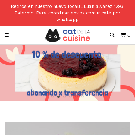
Retiros en nuestro nuevo local! Julian alvarez 1293,
Palermo. Para coordinar envios comunicate por
whatsapp
0