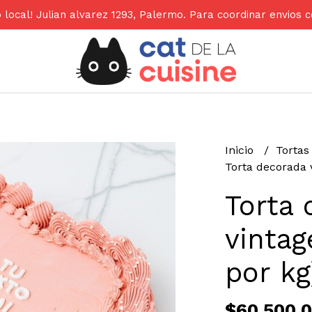
 local! Julian alvarez 1293, Palermo. Para coordinar envio
Inicio
Torta
Torta decorada v
Torta 
vintag
por kg
$60.500,