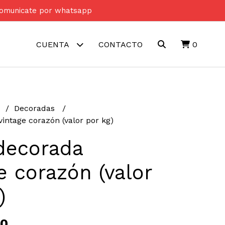
s comunicate por whatsapp
CUENTA
CONTACTO
0
s
Decoradas
intage corazón (valor por kg)
decorada
e corazón (valor
)
00